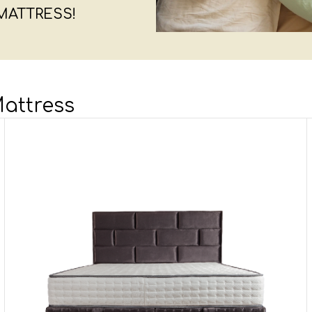
τάσεων κ.ά. – Αποστολές
ευές κρεβατιών, με την εγγύηση της
Morfeas
Mattress
!
την αξιοπιστία που ψάχνετε
α & αξεσουάρ ύπνου
.
 που φέρουν τα
είδη
 λιανική, όσο και χονδρική
MATTRESS!
Mattress