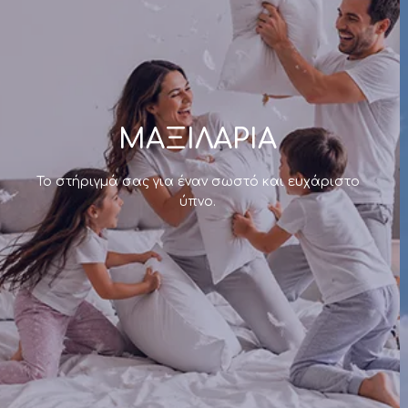
μας τα είδη ύπνου.
ΜΑΞΙΛΑΡΙΑ
Το στήριγμά σας για έναν σωστό και ευχάριστο