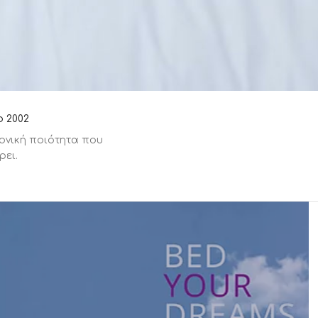
ανάπαυσης.
Στη
Morfeas Mattress
διαθέτουμε μια μεγάλη
γκάμα κρεβατιών, ντυμένων με easy clean ύφασμα
της επιλογής σας, καθώς και σε
μεγάλη γκάμα
χρωμάτων
και pet friendly υφάσματα ιδανικά για
τα κατοικίδια μας.
Προσφέρουμε, επίσης, επιλογές με
ανατομικό
τελάρο
ή
με μεγάλο αποθηκευτικό χώρο
ή τύπου
box, ενώ παράλληλα σχεδιάζουμε &
κατασκευάζουμε το κρεβάτι στις επιθυμητές
διαστάσεις, εγγυώντας σας ένα κορυφαίο -και
μόνο- αποτέλεσμα.
Δείτε τα
ο 2002
ονική ποιότητα που
ρει.