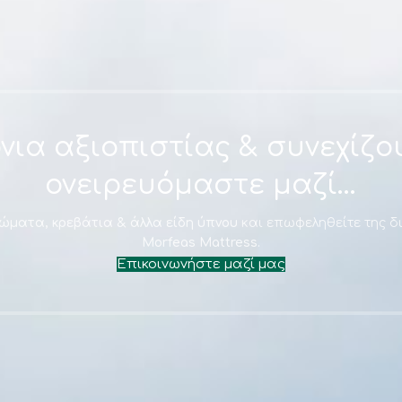
ΚΡΕΒΑΤΙ BERLIN ΜΕ ΑΠΟΘΗΚΕΥΤΙΚΟ ΧΩΡΟ
ΜΑΥΡΟ
771.00
€
Επιλογή
όνια αξιοπιστίας & συνεχίζο
ονειρευόμαστε μαζί…