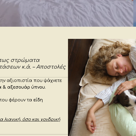
ύπνο.
Δείτε τα online
ρεβάτια ύπνου
 όπως στρώματα