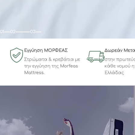
Το πόσο σημαντικό είναι το στρώμα για την
ευεξία και την υγεία είναι σχεδόν αυτονόητο.
Στρώματα νέας γενιάς ανατομικά – ορθοπεδικά,
με ανεξάρτητα ελατήρια, pocket springs, latex,
memory foam, ενσωματωμένα ανωστρώματα, που
παρέχουν την απόλυτη ξεκούραση του σώματος!
Με αντιαλλεργικά υφάσματα & εγγυημένα
προϊόντα για την απόλυτη υγιεινή!
Δείτε τα
01
02
03
Εγγύηση ΜΟΡΦΕΑΣ
Δωρεάν Μετ
Στρώματα & κρεβάτια με
στην πρωτεύ
την εγγύηση της
Morfeas
κάθε νομού η