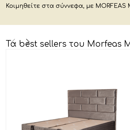
ανατομικά-ορθοπεδικά, κρεβάτια ειδικών διασ
Ανθεκτικές κατασκ
σε όλη την Ελλάδα!
Η
Morfeas
Mattress
, εδώ και 24+ χρόνια, σας προσφέρει 
στον ύπνο σας, με
στρώματα
,
κρεβάτια
και
άλλα προϊόντ
Στο
eshop
μας μπορείτε να βρείτε τη μοναδική ποιότητα
«ΜΟΡΦΕΑΣ»
τα οποία έχετε ξεχωρίσει & έχετε αγαπήσει.
Τα προϊόντα της
Morfeas
Mattress
προσφέρονται τόσο για
πώληση.
Κοιμηθείτε στα σύννεφα, με MORFEAS 
Τα best sellers του Morfeas 