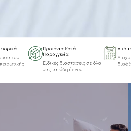
τον αυχένα,
να έχει
άριστη ελαστικότητα
και να
παρέχει
καλή ανακύκλωση του αέρα
που το
διαπερνά.
Αποτελεί μια καθαρά προσωπική υπόθεση, μιας
και ο τύπος του εξαρτάται από παραμέτρους
όπως το ύψος, η ποιότητα του υλικού memory ή
latex, καθώς και το σχήμα που το συνοδεύει.
Η
Morfeas Mattress
προσφέρει μία
μεγάλη γκάμα
μαξιλαριών
, μέσα από την οποία μπορείτε να
επιλέξετε το ιδανικό για εσάς και τις νύχτες σας.
Δείτε τα
αφορικά
Προϊόντα Κατά
Από τ
Παραγγελία
ουσα του
Διαχρ
Ειδικές διαστάσεις σε όλα
πειρωτικής
διαφέ