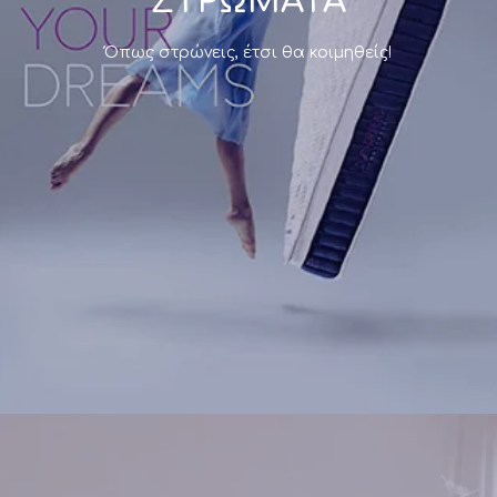
ΣΤΡΩΜΑΤΑ
Αποτελεί μια καθαρά προσωπική υπόθεση, μιας
Όπως στρώνεις, έτσι θα κοιμηθείς!
και ο τύπος του εξαρτάται από παραμέτρους
όπως το ύψος, η ποιότητα του υλικού memory ή
latex, καθώς και το σχήμα που το συνοδεύει.
Η
Morfeas Mattress
προσφέρει μία
μεγάλη γκάμα
μαξιλαριών
, μέσα από την οποία μπορείτε να
επιλέξετε το ιδανικό για εσάς και τις νύχτες σας.
Δείτε τα
Η επιλογή του
κατάλληλου κρεβατιού
ύπνου
κρίνεται εξίσου σημαντική στη δημιουργία ενός