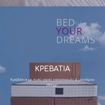
MORFEAS MATTRESS
24+ χρόνια
τώρα φροντίζουμε για την ποιότητα
του ύπνου σας…
Δείτε τα online
ΚΡΕΒΑΤΙΑ
Κρεβάτια με πολύ γερές κατασκευές & μοντέρνο
design.