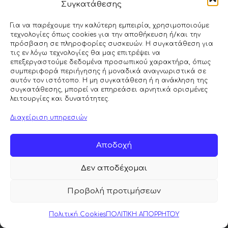
Συγκατάθεσης
Για να παρέχουμε την καλύτερη εμπειρία, χρησιμοποιούμε
τεχνολογίες όπως cookies για την αποθήκευση ή/και την
πρόσβαση σε πληροφορίες συσκευών. Η συγκατάθεση για
τις εν λόγω τεχνολογίες θα μας επιτρέψει να
επεξεργαστούμε δεδομένα προσωπικού χαρακτήρα, όπως
συμπεριφορά περιήγησης ή μοναδικά αναγνωριστικά σε
αυτόν τον ιστότοπο. Η μη συγκατάθεση ή η ανάκληση της
συγκατάθεσης, μπορεί να επηρεάσει αρνητικά ορισμένες
Κάντε κλικ στο κουμπί 'Συμφωνώ' για
λειτουργίες και δυνατότητες.
να ενεργοποιήσετε το Google maps.
Διαχείριση υπηρεσιών
Πολιτική Cookies
Συμφωνώ
Αποδοχή
Δεν αποδέχομαι
Προβολή προτιμήσεων
© 2026 ΜΟΡΦΕΑΣ MATTRESS | All Rights Reserved |
Πολιτική Cookies
ΠΟΛΙΤΙΚΗ ΑΠΟΡΡΗΤΟΥ
Powered by