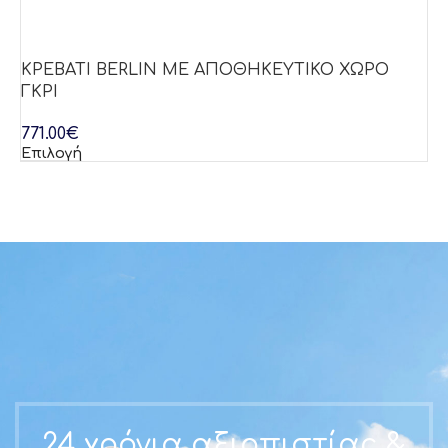
ΚΡΕΒΑΤΙ BERLIN ΜΕ ΑΠΟΘΗΚΕΥΤΙΚΟ ΧΩΡΟ
Κ
ΓΚΡΙ
Μ
771.00
€
77
Επιλογή
Επ
24 χρόνια αξιοπιστίας &