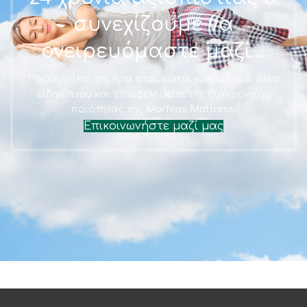
συνεχίζουμε να
ονειρευόμαστε μαζί…
Παραγγείλτε σήμερα
στρώματα, κρεβάτια & άλλα
είδη ύπνου
και επωφεληθείτε της διαχρονικής
ποιότητας της
Morfeas Mattress.
Επικοινωνήστε μαζί μας