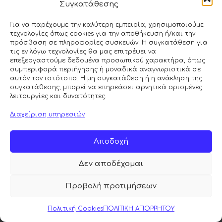
Συγκατάθεσης
Για να παρέχουμε την καλύτερη εμπειρία, χρησιμοποιούμε
τεχνολογίες όπως cookies για την αποθήκευση ή/και την
πρόσβαση σε πληροφορίες συσκευών. Η συγκατάθεση για
τις εν λόγω τεχνολογίες θα μας επιτρέψει να
επεξεργαστούμε δεδομένα προσωπικού χαρακτήρα, όπως
συμπεριφορά περιήγησης ή μοναδικά αναγνωριστικά σε
αυτόν τον ιστότοπο. Η μη συγκατάθεση ή η ανάκληση της
συγκατάθεσης, μπορεί να επηρεάσει αρνητικά ορισμένες
Κάντε κλικ στο κουμπί 'Συμφωνώ' για
λειτουργίες και δυνατότητες.
να ενεργοποιήσετε το Google maps.
Διαχείριση υπηρεσιών
Πολιτική Cookies
Συμφωνώ
Αποδοχή
Δεν αποδέχομαι
Προβολή προτιμήσεων
© 2026 ΜΟΡΦΕΑΣ MATTRESS | All Rights Reserved |
Πολιτική Cookies
ΠΟΛΙΤΙΚΗ ΑΠΟΡΡΗΤΟΥ
Powered by