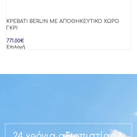
ΚΡΕΒΑΤΙ BERLIN ΜΕ ΑΠΟΘΗΚΕΥΤΙΚΟ ΧΩΡΟ
Κ
ΓΚΡΙ
Μ
771.00
€
77
Επιλογή
Επ
24 χρόνια αξιοπιστίας &