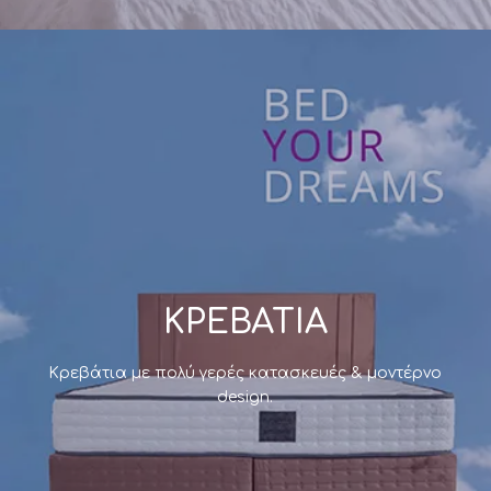
Κρεβάτια ύπνου
Ανθεκτικές κατασκευές κρεβατιών, με την εγγύηση
της
Morfeas
Mattress
!
Δείτε τα online
ΚΡΕΒΑΤΙΑ
Κρεβάτια με πολύ γερές κατασκευές & μοντέρνο
design.