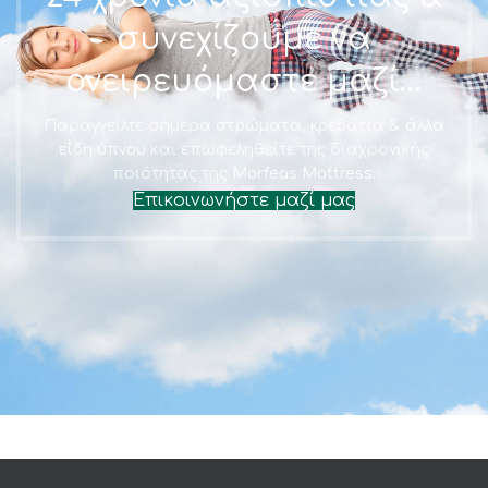
συνεχίζουμε να
ονειρευόμαστε μαζί…
Παραγγείλτε σήμερα
στρώματα, κρεβάτια & άλλα
είδη ύπνου
και επωφεληθείτε της διαχρονικής
ποιότητας της
Morfeas Mattress.
Επικοινωνήστε μαζί μας