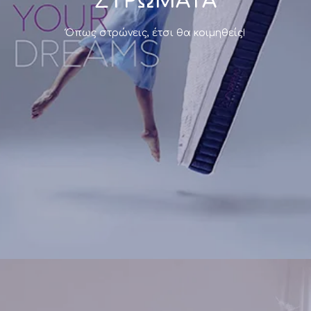
ΣΤΡΩΜΑΤΑ
Αποτελεί μια καθαρά προσωπική υπόθεση, μιας
Όπως στρώνεις, έτσι θα κοιμηθείς!
και ο τύπος του εξαρτάται από παραμέτρους
όπως το ύψος, η ποιότητα του υλικού memory ή
latex, καθώς και το σχήμα που το συνοδεύει.
Η
Morfeas Mattress
προσφέρει μία
μεγάλη γκάμα
μαξιλαριών
, μέσα από την οποία μπορείτε να
επιλέξετε το ιδανικό για εσάς και τις νύχτες σας.
Δείτε τα
Η επιλογή του
κατάλληλου κρεβατιού
ύπνου
κρίνεται εξίσου σημαντική στη δημιουργία ενός