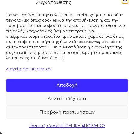
Συγκατάθεσης
Για να παρέχουμε την καλύτερη εμπειρία, χρησιμοποιούμε
τεχνολογίες όπως cookies για την αποθήκευση ή/και την
πρόσβαση σε πληροφορίες συσκευών. Η συγκατάθεση για
τις εν λόγω τεχνολογίες θα μας επιτρέψει να
επεξεργαστούμε δεδομένα προσωπικού χαρακτήρα, όπως
συμπεριφορά περιήγησης ή μοναδικά αναγνωριστικά σε
αυτόν τον ιστότοπο. Η μη συγκατάθεση ή η ανάκληση της
συγκατάθεσης, μπορεί να επηρεάσει αρνητικά ορισμένες
Κάντε κλικ στο κουμπί 'Συμφωνώ' για
λειτουργίες και δυνατότητες.
να ενεργοποιήσετε το Google maps.
Διαχείριση υπηρεσιών
Πολιτική Cookies
Συμφωνώ
Αποδοχή
Δεν αποδέχομαι
Προβολή προτιμήσεων
© 2026 ΜΟΡΦΕΑΣ MATTRESS | All Rights Reserved |
Πολιτική Cookies
ΠΟΛΙΤΙΚΗ ΑΠΟΡΡΗΤΟΥ
Powered by