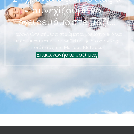
συνεχίζουμε να
ονειρευόμαστε μαζί…
Παραγγείλτε σήμερα
στρώματα, κρεβάτια & άλλα
είδη ύπνου
και επωφεληθείτε της διαχρονικής
ποιότητας της
Morfeas Mattress.
Επικοινωνήστε μαζί μας