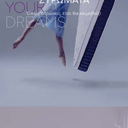
ΣΤΡΩΜΑΤΑ
Αποτελεί μια καθαρά προσωπική υπόθεση, μιας
Όπως στρώνεις, έτσι θα κοιμηθείς!
και ο τύπος του εξαρτάται από παραμέτρους
όπως το ύψος, η ποιότητα του υλικού memory ή
latex, καθώς και το σχήμα που το συνοδεύει.
Η
Morfeas Mattress
προσφέρει μία
μεγάλη γκάμα
μαξιλαριών
, μέσα από την οποία μπορείτε να
επιλέξετε το ιδανικό για εσάς και τις νύχτες σας.
Δείτε τα
Η επιλογή του
κατάλληλου κρεβατιού
ύπνου
κρίνεται εξίσου σημαντική στη δημιουργία ενός