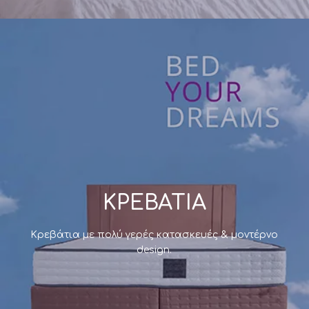
Κρεβάτια ύπνου
Ανθεκτικές κατασκευές κρεβατιών, με την εγγύηση
της
Morfeas
Mattress
!
Δείτε τα online
ΚΡΕΒΑΤΙΑ
Κρεβάτια με πολύ γερές κατασκευές & μοντέρνο
design.