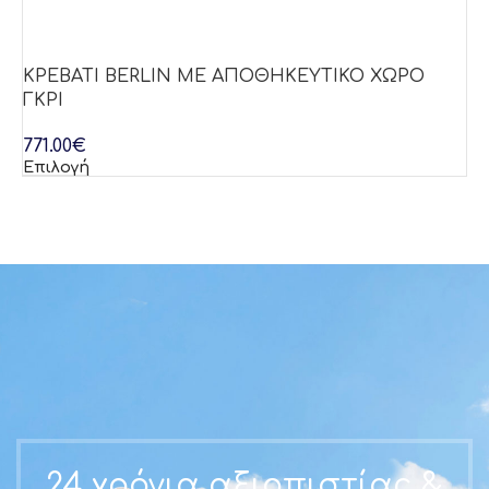
ΚΡΕΒΑΤΙ BERLIN ΜΕ ΑΠΟΘΗΚΕΥΤΙΚΟ ΧΩΡΟ
Κ
ΓΚΡΙ
Μ
771.00
€
77
Επιλογή
Επ
24 χρόνια αξιοπιστίας &